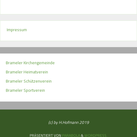
Impressum
Brameler Kirchengemeinde
Brameler Heimatverein
Brameler Schützenverein
Brameler Sportverein
(c) by H.Hofmann 2019
PRÄSENTIERT VON
PARABOLA
&
WORDPRESS.